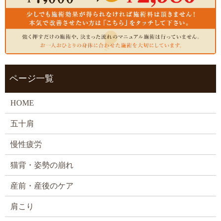
ページ一覧
HOME
五十肩
慢性疲労
猫背・姿勢の崩れ
産前・産後のケア
肩こり