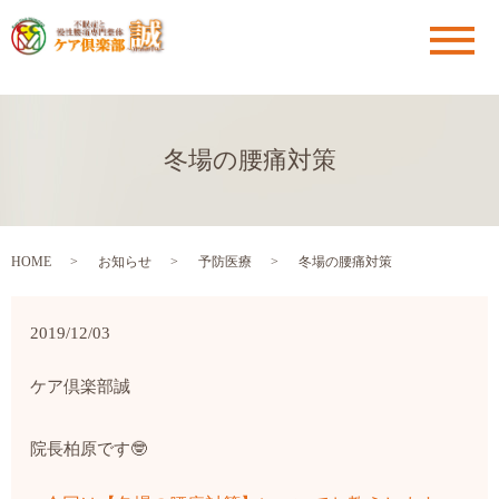
メ
冬場の腰痛対策
HOME
お知らせ
予防医療
冬場の腰痛対策
2019/12/03
ケア倶楽部誠
院長柏原です
🤓