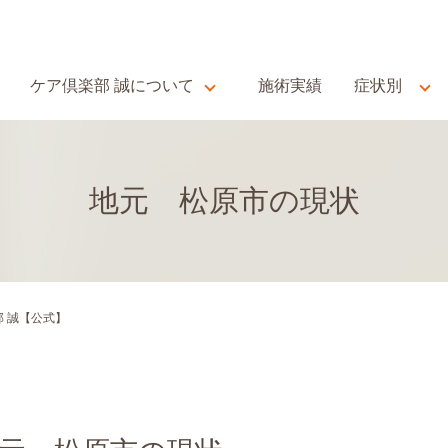
ケア倶楽部 誠について
施術実績
症状別
地元 松原市の現状
倶楽部 誠【公式】