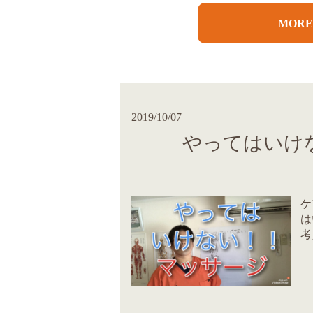
MOR
2019/10/07
やってはいけな
ケ
は
考