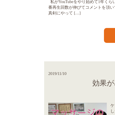
私がYouTubeをやり始めて1年
番再生回数が伸びてコメントを頂いてる
真剣にやって […]
2019/11/10
効果が
ケ
し