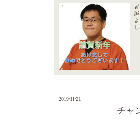
皆
誠
よ
し
2019/11/21
チャ