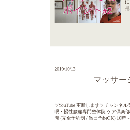
に
是
2019/10/13
マッサージ
✨YouTube 更新します✨ チャンネ
眠・慢性腰痛専門整体院 ケア倶楽部 誠 TE
間 (完全予約制 / 当日予約OK) 10時～