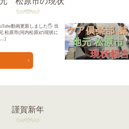
元 松原市の現状
ube動画更新しました🖐️ 当
 松原市(河内松原)の現状に
…]
E
謹賀新年