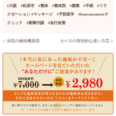
#
大阪
#
松原市
#
整体
#
整体院
#
腰痛
#
不眠
#
リラ
クゼーション
#
マッサージ
#
予防医学
#kenyamamoto
テ
クニック
#
新陳代謝
#
血行改善
当院の施術機器⑥
カイロの有効的な使い方②