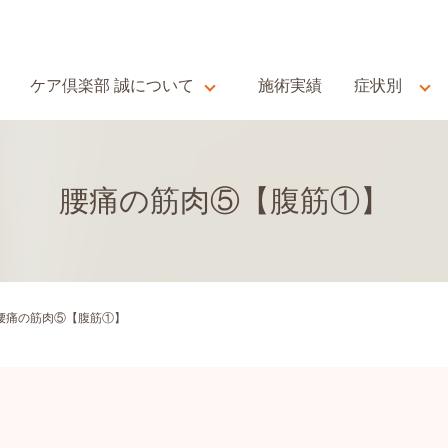
ケア倶楽部 誠について
施術実績
症状別
腰痛の筋肉⑤【腹筋①】
腰痛の筋肉⑤【腹筋①】