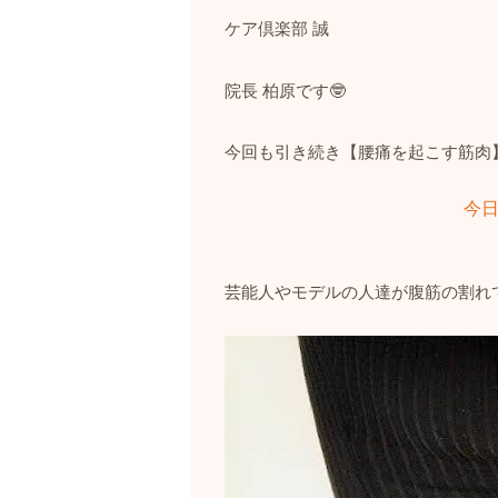
ケア倶楽部
誠
院長
柏原です
🤓
今回も引き続き【腰痛を起こす筋肉
今
芸能人やモデルの人達が腹筋の割れ