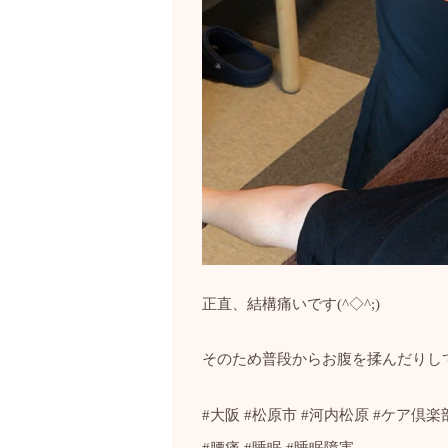
正直、結構痛いです
(^
◇
^;)
そのため普段からお腹を揉んだりし
#
大阪
#
松原市
#
河内松原
#
ケア倶楽
#
腰痛
#
睡眠
#
睡眠障害