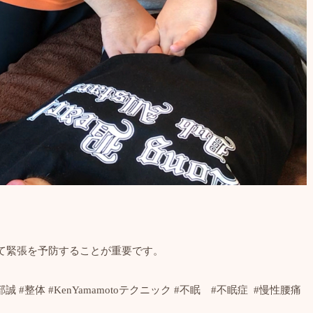
て緊張を予防することが重要です。
部誠
#
整体
#KenYamamoto
テクニック
#
不眠
#
不眠症
#
慢性腰痛