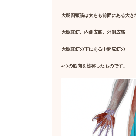
大腿四頭筋は太もも前面にある大き
大腿直筋、内側広筋、外側広筋
大腿直筋の下にある中間広筋の
4
つの筋肉を総称したものです。