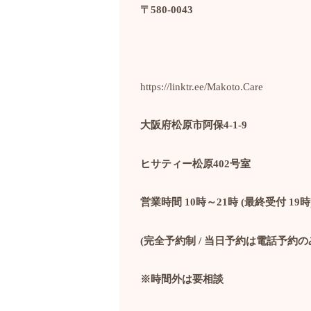
〒
580-0043
https://linktr.ee/Makoto.Care
大阪府松原市阿保
4-1-9
ヒサティー松原
402
号室
営業時間
10
時～
21
時
(
最終受付
19
時
(
完全予約制
/
当日予約は電話予約の
※時間外は要相談