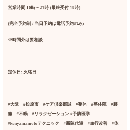
営業時間 10時～21時 (最終受付 19時)
(完全予約制 / 当日予約は電話予約のみ)
※時間外は要相談
定休日: 火曜日
#
大阪
#
松原市
#
ケア倶楽部誠
#
整体
#
整体院
#
腰
痛
#
不眠
#
リラクゼーション
#
予防医学
#kenyamamoto
テクニック
#
新陳代謝
#
血行改善
#
体