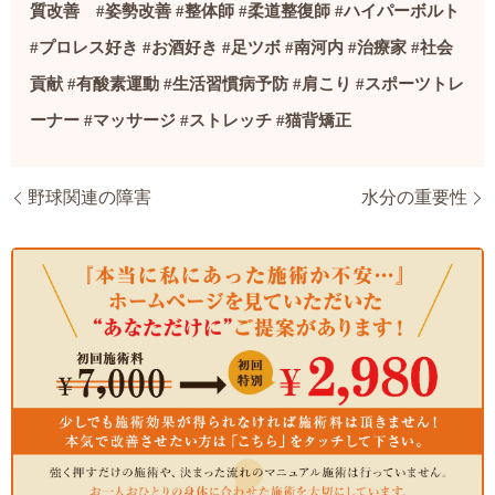
質改善
#
姿勢改善
#
整体師
#
柔道整復師
#
ハイパーボルト
#
プロレス好き
#
お酒好き
#
足ツボ
#
南河内
#
治療家
#社会
貢献
#
有酸素運動
#
生活習慣病予防
#
肩こり
#
スポーツトレ
ーナー
#
マッサージ
#
ストレッチ
#
猫背矯正
野球関連の障害
水分の重要性