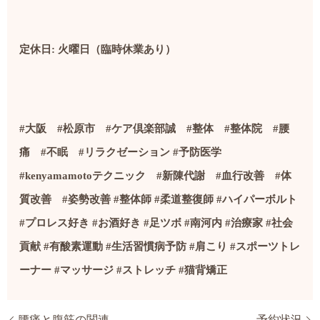
定休日: 火曜日（臨時休業あり）
#
大阪
#
松原市
#
ケア倶楽部誠
#
整体
#
整体院
#
腰
痛
#
不眠
#
リラクゼーション
#
予防医学
#kenyamamoto
テクニック
#
新陳代謝
#
血行改善
#
体
質改善
#
姿勢改善
#
整体師
#
柔道整復師
#
ハイパーボルト
#
プロレス好き
#
お酒好き
#
足ツボ
#
南河内
#
治療家
#社会
貢献
#
有酸素運動
#
生活習慣病予防
#
肩こり
#
スポーツトレ
ーナー
#
マッサージ
#
ストレッチ
#
猫背矯正
腰痛と腹筋の関連
予約状況