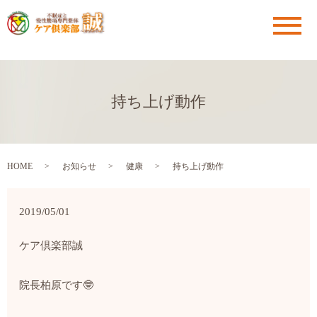
メ
持ち上げ動作
HOME
お知らせ
健康
持ち上げ動作
2019/05/01
ケア倶楽部
誠
院長
柏原です
🤓