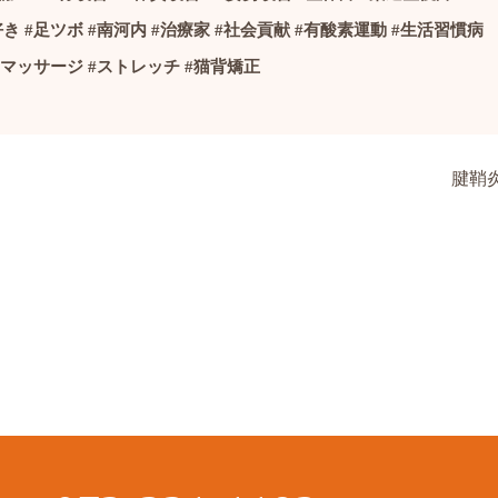
好き
#
足ツボ
#
南河内
#
治療家
#社会貢献
#
有酸素運動
#
生活習慣病
マッサージ
#
ストレッチ
#
猫背矯正
腱鞘