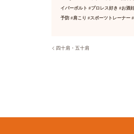
イパーボルト
#
プロレス好き
#
お酒
予防
#
肩こり
#
スポーツトレーナー
#
四十肩・五十肩