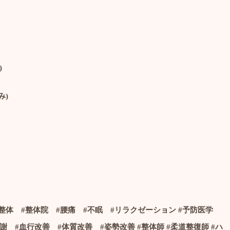
)
み
)
整体
#
整体院
#
腰痛
#
不眠
#
リラクゼーション
#
予防医学
代謝
#
血行改善
#
体質改善
#
姿勢改善
#
整体師
#
柔道整復師
#
ハ