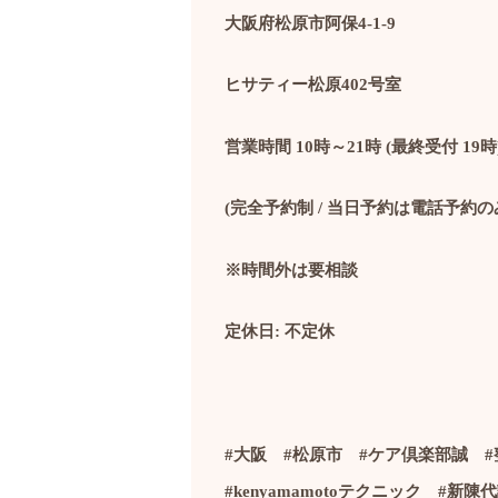
大阪府松原市阿保
4-1-9
ヒサティー松原
402
号室
営業時間
10
時～
21
時
(
最終受付
19
時
(
完全予約制
/
当日予約は電話予約の
※時間外は要相談
定休日
:
不定休
#
大阪
#
松原市
#
ケア倶楽部誠
#
#kenyamamoto
テクニック
#
新陳