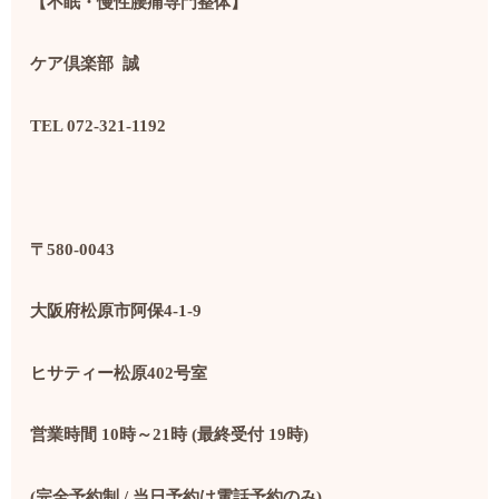
【不眠・慢性腰痛専門整体】
ケア倶楽部
誠
TEL 072-321-1192
〒
580-0043
大阪府松原市阿保
4-1-9
ヒサティー松原
402
号室
営業時間
10
時～
21
時
(
最終受付
19
時
)
(
完全予約制
/
当日予約は電話予約のみ
)