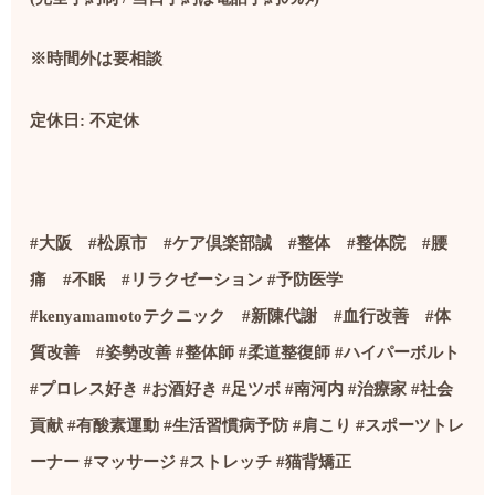
※時間外は要相談
定休日
:
不定休
#
大阪
#
松原市
#
ケア倶楽部誠
#
整体
#
整体院
#
腰
痛
#
不眠
#
リラクゼーション
#
予防医学
#kenyamamoto
テクニック
#
新陳代謝
#
血行改善
#
体
質改善
#
姿勢改善
#
整体師
#
柔道整復師
#
ハイパーボルト
#
プロレス好き
#
お酒好き
#
足ツボ
#
南河内
#
治療家
#社会
貢献
#
有酸素運動
#
生活習慣病予防
#
肩こり
#
スポーツトレ
ーナー
#
マッサージ
#
ストレッチ
#
猫背矯正