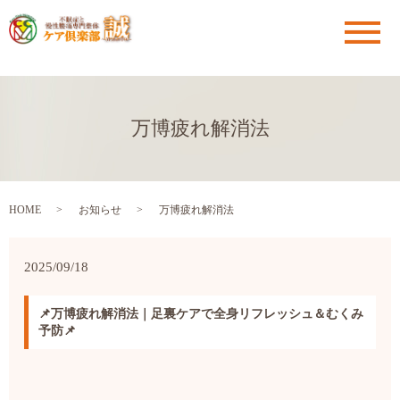
メ
万博疲れ解消法
HOME
お知らせ
万博疲れ解消法
2025/09/18
📌万博疲れ解消法｜足裏ケアで全身リフレッシュ＆むくみ
予防📌