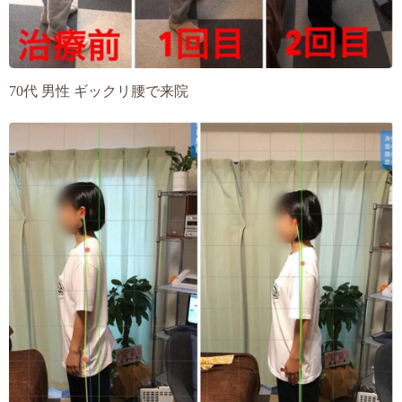
70代 男性 ギックリ腰で来院