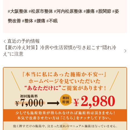
#大阪整体 #松原市整体 #河内松原整体 #膝痛 #股関節 #姿
勢改善 #整体 #腰痛 #不眠
直近の予約情報
【夏の冷え対策】冷房や生活習慣が引き起こす“隠れ冷
え”に注意