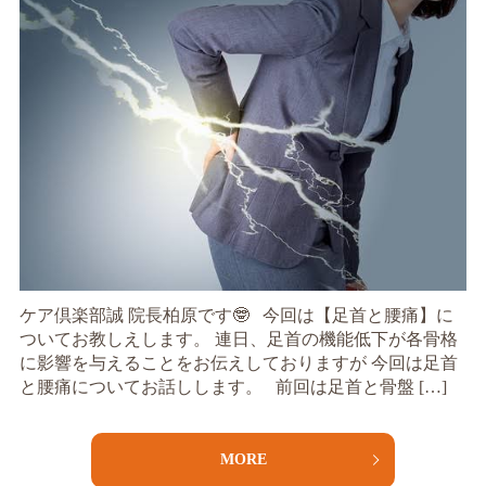
ケア倶楽部誠 院長柏原です🤓 今回は【足首と腰痛】に
ついてお教しえします。 連日、足首の機能低下が各骨格
に影響を与えることをお伝えしておりますが 今回は足首
と腰痛についてお話しします。 前回は足首と骨盤 […]
MORE