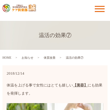
メ
温活の効果⑦
HOME
お知らせ
体質改善
温活の効果⑦
2018/12/14
体温を上げる事で女性にはとても嬉しい
【美容】
にも効果
を発揮します。