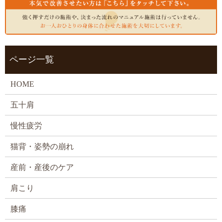
ページ一覧
HOME
五十肩
慢性疲労
猫背・姿勢の崩れ
産前・産後のケア
肩こり
膝痛