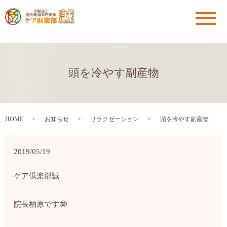
メ
頭を冷やす副産物
HOME
お知らせ
リラクゼーション
頭を冷やす副産物
2019/05/19
ケア倶楽部
誠
院長
柏原です
🤓