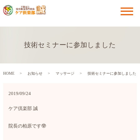
メ
技術セミナーに参加しました
HOME
お知らせ
マッサージ
技術セミナーに参加しました
2019/09/24
ケア倶楽部 誠
院長の柏原です🤓