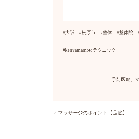
#
大阪
#
松原市
#
整体
#
整体院
#kenyamamoto
テクニック
予防医療、
マッサージのポイント【足底】