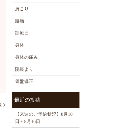
肩こり
腰痛
診療日
身体
身体の痛み
院長より
骨盤矯正
最近の投稿
策
【来週のご予約状況】8月10
日～8月16日