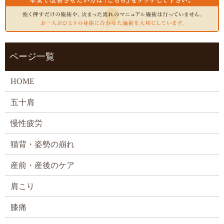
ページ一覧
HOME
五十肩
慢性疲労
猫背・姿勢の崩れ
産前・産後のケア
肩こり
膝痛