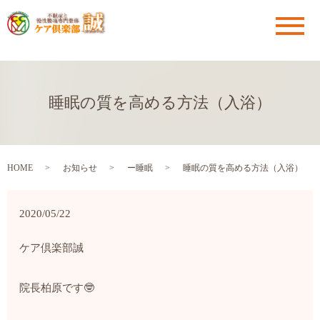
メ
睡眠の質を高める方法（入浴）
HOME
お知らせ
ー睡眠
睡眠の質を高める方法（入浴）
2020/05/22
ケア倶楽部誠
院長柏原です
🤓