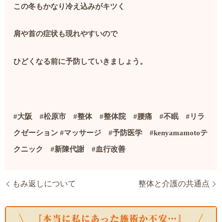
この冬もかなり冷え込みがキツく
肩や首の症状も現れやすいので
ひどくなる前に予防していきましょう。
#
大阪
#
松原市
#
整体
#
整体院
#
腰痛
#
不眠
#
リラ
クゼーション
#
マッサージ
#
予防医学
#kenyamamoto
テ
クニック
#
新陳代謝
#
血行改善
もみ返しについて
整体と介護の共通点