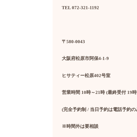
TEL 072-321-1192
〒
580-0043
大阪府松原市阿保
4-1-9
ヒサティー松原
402
号室
営業時間
10
時～
21
時
(
最終受付
19
時
(
完全予約制
/
当日予約は電話予約の
※時間外は要相談