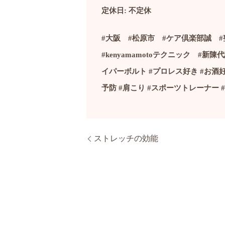
定休日
:
不定休
#
大阪
#
松原市
#
ケア倶楽部誠
#
#kenyamamoto
テクニック
#
新陳
イパーボルト
#
プロレス好き
#
お酒
予防
#
肩こり
#
スポーツトレーナー
#
ストレッチの効能