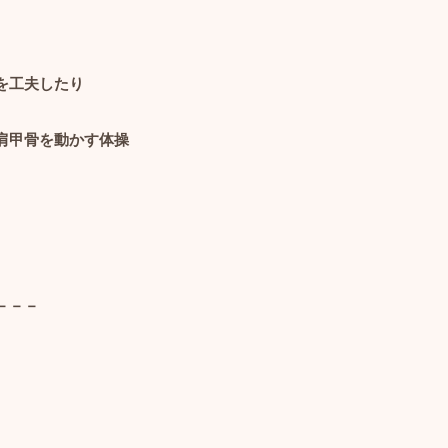
を工夫したり
肩甲骨を動かす体操
。
－－－