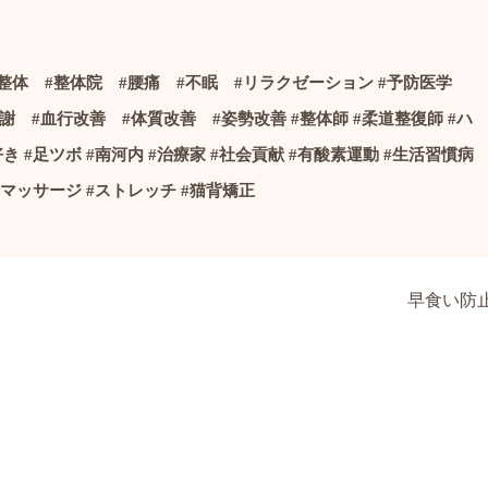
整体
#
整体院
#
腰痛
#
不眠
#
リラクゼーション
#
予防医学
代謝
#
血行改善
#
体質改善
#
姿勢改善
#
整体師
#
柔道整復師
#
ハ
好き
#
足ツボ
#
南河内
#
治療家
#社会貢献
#
有酸素運動
#
生活習慣病
マッサージ
#
ストレッチ
#
猫背矯正
早食い防