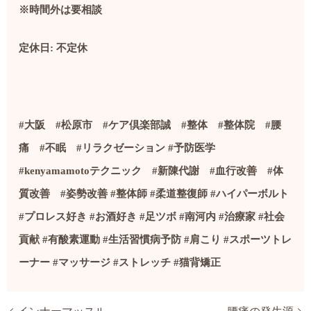
※時間外は要相談
定休日
:
不定休
#
大阪
#
松原市
#
ケア倶楽部誠
#
整体
#
整体院
#
腰
痛
#
不眠
#
リラクゼーション
#
予防医学
#kenyamamoto
テクニック
#
新陳代謝
#
血行改善
#
体
質改善
#
姿勢改善
#
整体師
#
柔道整復師
#
ハイパーボルト
#
プロレス好き
#
お酒好き
#
足ツボ
#
南河内
#
治療家
#社会
貢献
#
有酸素運動
#
生活習慣病予防
#
肩こり
#
スポーツトレ
ーナー
#
マッサージ
#
ストレッチ
#
猫背矯正