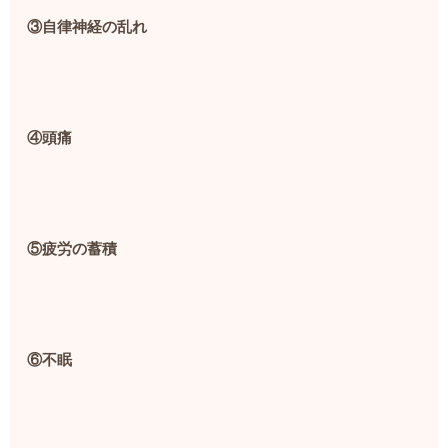
③自律神経の乱れ
④頭痛
⑤疲労の蓄積
⑥不眠