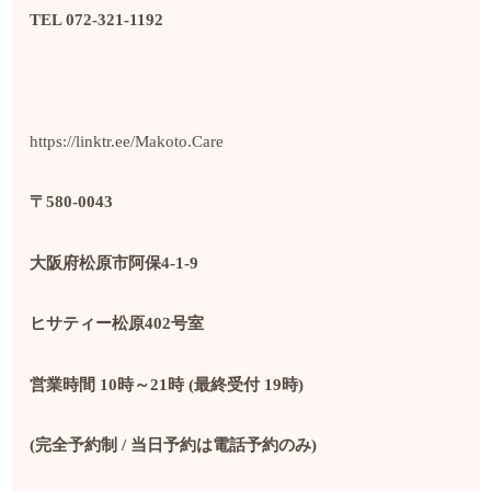
TEL 072-321-1192
https://linktr.ee/Makoto.Care
〒
580-0043
大阪府松原市阿保
4-1-9
ヒサティー松原
402
号室
営業時間
10
時～
21
時
(
最終受付
19
時
)
(
完全予約制
/
当日予約は電話予約のみ
)