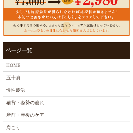
ページ一覧
HOME
五十肩
慢性疲労
猫背・姿勢の崩れ
産前・産後のケア
肩こり