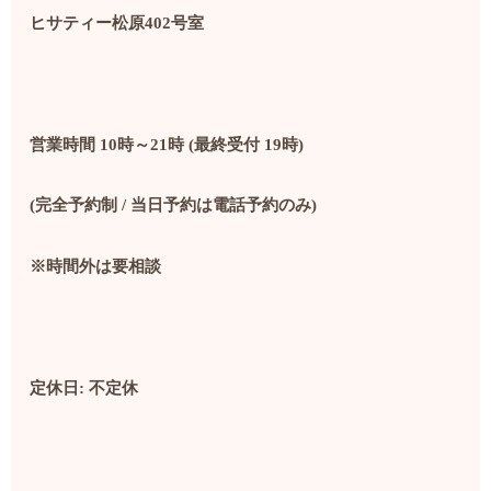
ヒサティー松原
402
号室
営業時間
10
時～
21
時
(
最終受付
19
時
)
(
完全予約制
/
当日予約は電話予約のみ
)
※時間外は要相談
定休日
:
不定休