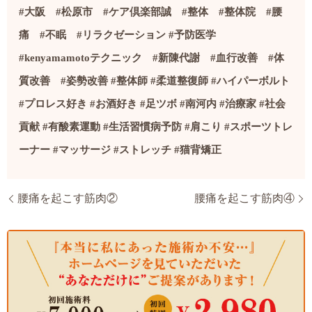
#
大阪
#
松原市
#
ケア倶楽部誠
#
整体
#
整体院
#
腰
痛
#
不眠
#
リラクゼーション
#
予防医学
#kenyamamoto
テクニック
#
新陳代謝
#
血行改善
#
体
質改善
#
姿勢改善
#
整体師
#
柔道整復師
#
ハイパーボルト
#
プロレス好き
#
お酒好き
#
足ツボ
#
南河内
#
治療家
#社会
貢献
#
有酸素運動
#
生活習慣病予防
#
肩こり
#
スポーツトレ
ーナー
#
マッサージ
#
ストレッチ
#
猫背矯正
腰痛を起こす筋肉②
腰痛を起こす筋肉④