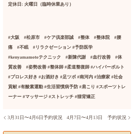
定休日: 火曜日（臨時休業あり）
#
大阪
#
松原市
#
ケア倶楽部誠
#
整体
#
整体院
#
腰
痛
#
不眠
#
リラクゼーション
#
予防医学
#kenyamamoto
テクニック
#
新陳代謝
#
血行改善
#
体
質改善
#
姿勢改善
#
整体師
#
柔道整復師
#
ハイパーボルト
#
プロレス好き
#
お酒好き
#
足ツボ
#
南河内
#
治療家
#社会
貢献
#
有酸素運動
#
生活習慣病予防
#
肩こり
#
スポーツトレ
ーナー
#
マッサージ
#
ストレッチ
#
猫背矯正
3月31日〜4月6日予約状況
4月7日〜4月13日 予約状況