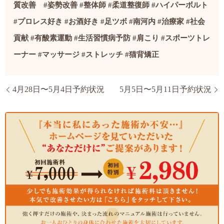
質改善
#
姿勢改善
#
整体師
#
柔道整復師
#
ハイパーボルト
#
プロレス好き
#
お酒好き
#
足ツボ
#
南河内
#
治療家
#社会
貢献
#
有酸素運動
#
生活習慣病予防
#
肩こり
#
スポーツトレ
ーナー
#
マッサージ
#
ストレッチ
#
猫背矯正
4月28日〜5月4日予約状況
5月5日〜5月11日予約状況