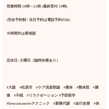
営業時間 10時～21時 (最終受付 19時)
(完全予約制 / 当日予約は電話予約のみ)
※時間外は要相談
定休日: 火曜日（臨時休業あり）
#
大阪
#
松原市
#
ケア倶楽部誠
#
整体
#
整体院
#
腰
痛
#
不眠
#
リラクゼーション
#
予防医学
#kenyamamoto
テクニック
#
新陳代謝
#
血行改善
#
体