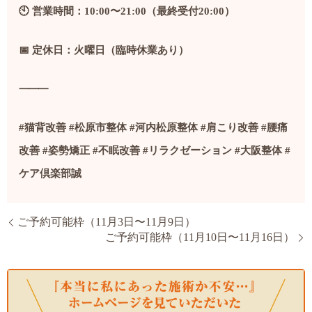
🕙
営業時間：
10:00
〜
21:00
（最終受付
20:00
）
📅
定休日：火曜日（臨時休業あり）
⸻
#
猫背改善
#
松原市整体
#
河内松原整体
#
肩こり改善
#
腰痛
改善
#
姿勢矯正
#
不眠改善
#
リラクゼーション
#
大阪整体
#
ケア倶楽部誠
ご予約可能枠（11月3日〜11月9日）
ご予約可能枠（11月10日〜11月16日）