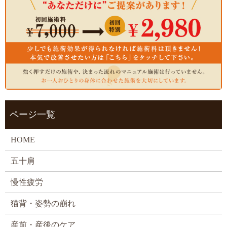
ページ一覧
HOME
五十肩
慢性疲労
猫背・姿勢の崩れ
産前・産後のケア