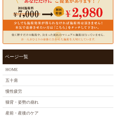
ページ一覧
HOME
五十肩
慢性疲労
猫背・姿勢の崩れ
産前・産後のケア