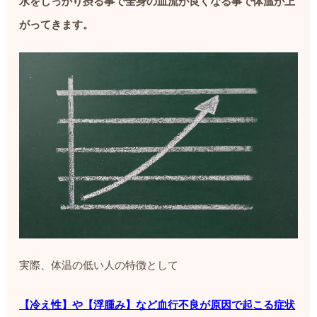
水をしっかり摂る事で全身の血流が良くなる事で体温が上
がってきます。
実際、体温の低い人の特徴として
【冷え性】や【浮腫み】など血行不良が原因で起こる症状