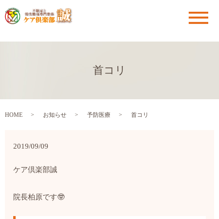
メ
首コリ
HOME
お知らせ
予防医療
首コリ
2019/09/09
ケア倶楽部
誠
院長
柏原です
🤓