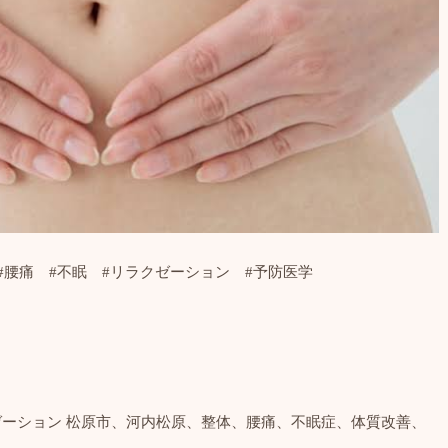
#
腰痛
#
不眠
#
リラクゼーション
#
予防医学
ゼーション
松原市、河内松原、整体、腰痛、不眠症、体質改善、