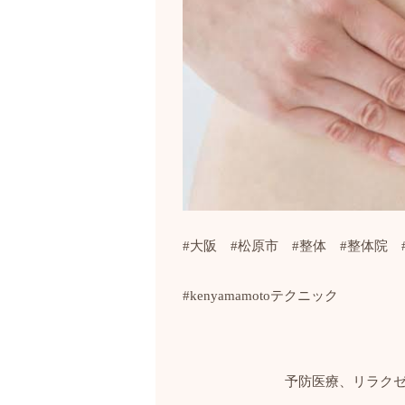
#
大阪
#
松原市
#
整体
#
整体院
#kenyamamoto
テクニック
予防医療、リラク