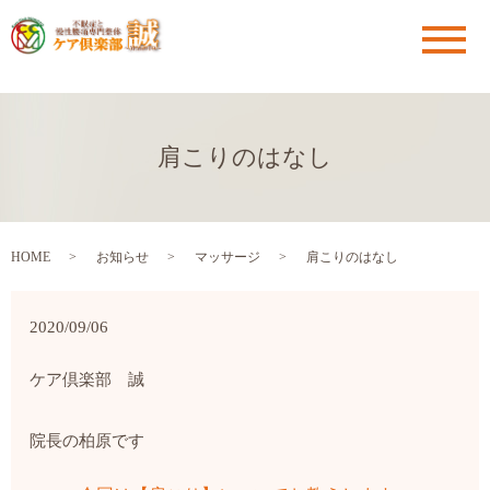
メ
肩こりのはなし
HOME
お知らせ
マッサージ
肩こりのはなし
2020/09/06
ケア倶楽部 誠
院長の柏原です