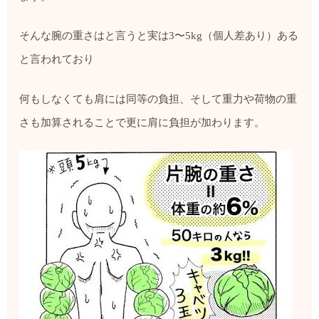
そんな腕の重さはと言うと実は
3
〜
5kg
（個人差あり）ある
と言われており
何もしなくても肩には同等の負担、そして重力や荷物の重
さも加算されることで
更に肩に負担が加わります。