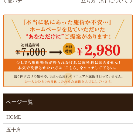
夏バテ
立ち方【A】について
ページ一覧
HOME
五十肩