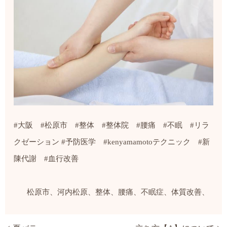
#
大阪
#
松原市
#
整体
#
整体院
#
腰痛
#
不眠
#
リラ
クゼーション
#
予防医学
#kenyamamoto
テクニック
#
新
陳代謝
#
血行改善
松原市、河内松原、整体、腰痛、不眠症、体質改善、