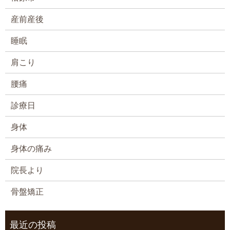
産前産後
睡眠
肩こり
腰痛
診療日
身体
身体の痛み
院長より
骨盤矯正
最近の投稿