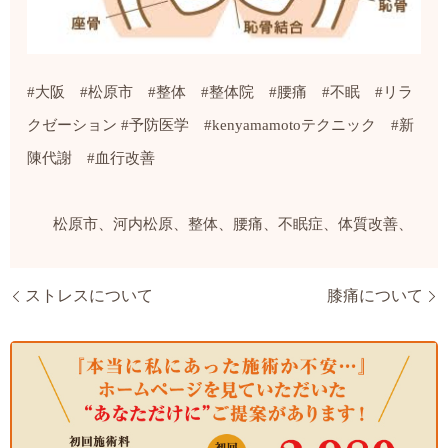
#
大阪
#
松原市
#
整体
#
整体院
#
腰痛
#
不眠
#
リラ
クゼーション
#
予防医学
#kenyamamoto
テクニック
#
新
陳代謝
#
血行改善
松原市、河内松原、整体、腰痛、不眠症、体質改善、
ストレスについて
膝痛について