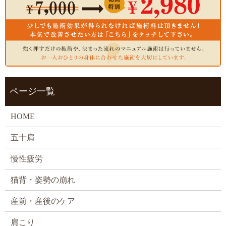
ページ一覧
HOME
五十肩
慢性疲労
猫背・姿勢の崩れ
産前・産後のケア
肩こり