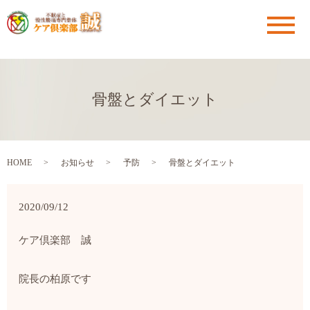
メ
骨盤とダイエット
HOME
お知らせ
予防
骨盤とダイエット
2020/09/12
ケア倶楽部 誠
院長の柏原です