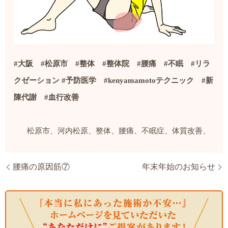
#
大阪
#
松原市
#
整体
#
整体院
#
腰痛
#
不眠
#
リラ
クゼーション
#
予防医学
#kenyamamoto
テクニック
#
新
陳代謝
#
血行改善
松原市、河内松原、整体、腰痛、不眠症、体質改善、
腰痛の原因筋⑦
年末年始のお知らせ