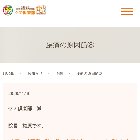
メ
腰痛の原因筋⑧
HOME
お知らせ
予防
腰痛の原因筋⑧
2020/11/30
ケア倶楽部 誠
院長 柏原です。