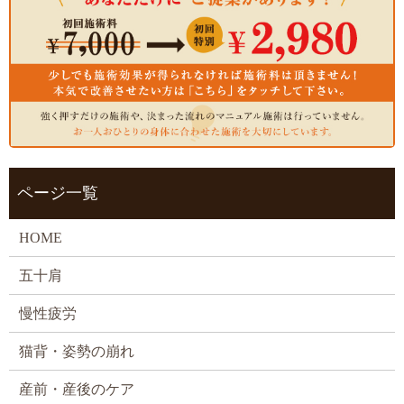
ページ一覧
HOME
五十肩
慢性疲労
猫背・姿勢の崩れ
産前・産後のケア