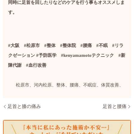
同時に足首を回したりなどのケアを行う事もオススメしま
す。
#
大阪
#
松原市
#
整体
#
整体院
#
腰痛
#
不眠
#
リラ
クゼーション
#
予防医学
#kenyamamoto
テクニック
#
新
陳代謝
#
血行改善
松原市、河内松原、整体、腰痛、不眠症、体質改善、
足首と膝の痛み
足首と腰痛