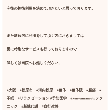
今後の施術利用を決めて頂きたいと思っております。
また継続的に利用をして頂く方におきましては
更に特別なサービスも行っておりますので
詳しくは当院へお越しください。
#
大阪
#
松原市
#
河内松原
#
整体
#
整体院
#
腰痛
#
不眠
#
リラクゼーション
#
予防医学
#kenyamamoto
テク
ニック
#
新陳代謝
#
血行改善