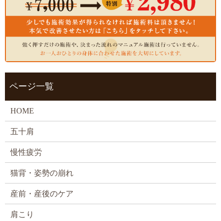
ページ一覧
HOME
五十肩
慢性疲労
猫背・姿勢の崩れ
産前・産後のケア
肩こり