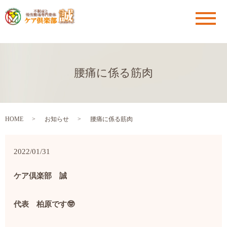
メ
腰痛に係る筋肉
HOME
お知らせ
腰痛に係る筋肉
2022/01/31
ケア倶楽部 誠
代表 柏原です
🤓