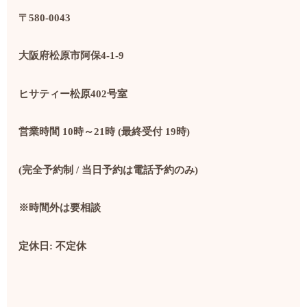
〒
580-0043
大阪府松原市阿保
4-1-9
ヒサティー松原
402
号室
営業時間
10
時～
21
時
(
最終受付
19
時
)
(
完全予約制
/
当日予約は電話予約のみ
)
※時間外は要相談
定休日
:
不定休