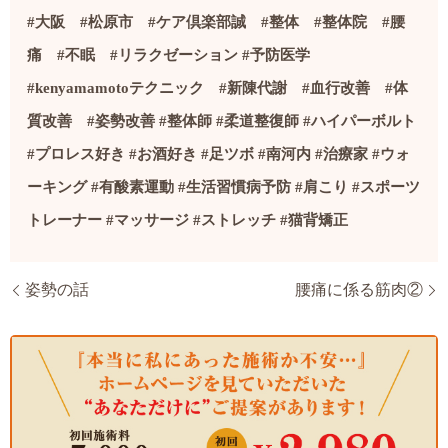
#
大阪
#
松原市
#
ケア倶楽部誠
#
整体
#
整体院
#
腰
痛
#
不眠
#
リラクゼーション
#
予防医学
#kenyamamoto
テクニック
#
新陳代謝
#
血行改善
#
体
質改善
#
姿勢改善
#
整体師
#
柔道整復師
#
ハイパーボルト
#
プロレス好き
#
お酒好き
#
足ツボ
#
南河内
#
治療家
#
ウォ
ーキング
#
有酸素運動
#
生活習慣病予防
#
肩こり
#
スポーツ
トレーナー
#
マッサージ
#
ストレッチ
#
猫背矯正
姿勢の話
腰痛に係る筋肉②