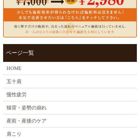
ページ一覧
HOME
五十肩
慢性疲労
猫背・姿勢の崩れ
産前・産後のケア
肩こり