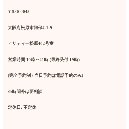
〒
580-0043
大阪府松原市阿保
4-1-9
ヒサティー松原
402
号室
営業時間
10
時～
21
時
(
最終受付
19
時
)
(
完全予約制
/
当日予約は電話予約のみ
)
※時間外は要相談
定休日
:
不定休