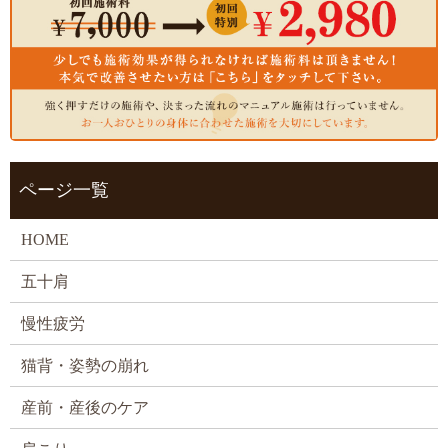
ページ一覧
HOME
五十肩
慢性疲労
猫背・姿勢の崩れ
産前・産後のケア