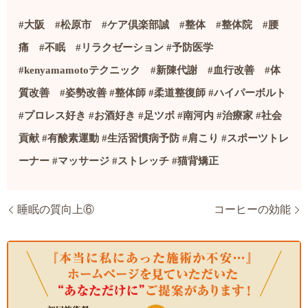
#
大阪
#
松原市
#
ケア倶楽部誠
#
整体
#
整体院
#
腰
痛
#
不眠
#
リラクゼーション
#
予防医学
#kenyamamoto
テクニック
#
新陳代謝
#
血行改善
#
体
質改善
#
姿勢改善
#
整体師
#
柔道整復師
#
ハイパーボルト
#
プロレス好き
#
お酒好き
#
足ツボ
#
南河内
#
治療家
#社会
貢献
#
有酸素運動
#
生活習慣病予防
#
肩こり
#
スポーツトレ
ーナー
#
マッサージ
#
ストレッチ
#
猫背矯正
睡眠の質向上⑥
コーヒーの効能