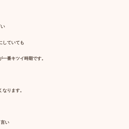
言い
にしていても
が一番キツイ時期です。
くなります。
と言い