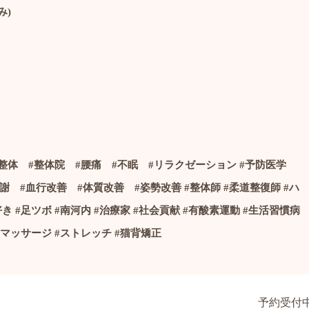
み
)
整体
#
整体院
#
腰痛
#
不眠
#
リラクゼーション
#
予防医学
代謝
#
血行改善
#
体質改善
#
姿勢改善
#
整体師
#
柔道整復師
#
ハ
好き
#
足ツボ
#
南河内
#
治療家
#社会貢献
#
有酸素運動
#
生活習慣病
マッサージ
#
ストレッチ
#
猫背矯正
予約受付