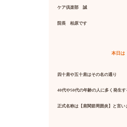
ケア倶楽部 誠
院長 柏原です
本日は
四十肩や五十肩はその名の通り
40
代や
50
代の年齢の人に多く発生す
正式名称は【肩関節周囲炎】と言い