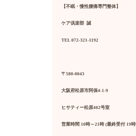
【不眠・慢性腰痛専門整体】
ケア倶楽部
誠
TEL 072-321-1192
〒
580-0043
大阪府松原市阿保
4-1-9
ヒサティー松原
402
号室
営業時間
10
時～
21
時
(
最終受付
19
時