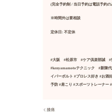
(
完全予約制
/
当日予約は電話予約の
※時間外は要相談
定休日
:
不定休
#
大阪
#
松原市
#
ケア倶楽部誠
#
#kenyamamoto
テクニック
#
新陳
イパーボルト
#
プロレス好き
#
お酒
予防
#
肩こり
#
スポーツトレーナー
#
膝痛