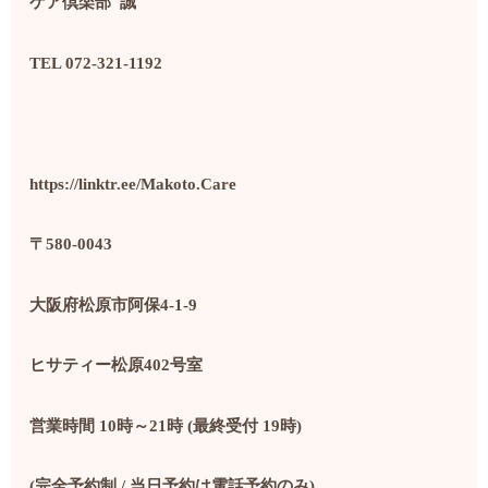
ケア倶楽部
誠
TEL 072-321-1192
https://linktr.ee/Makoto.Care
〒
580-0043
大阪府松原市阿保
4-1-9
ヒサティー松原
402
号室
営業時間
10
時～
21
時
(
最終受付
19
時
)
(
完全予約制
/
当日予約は電話予約のみ
)