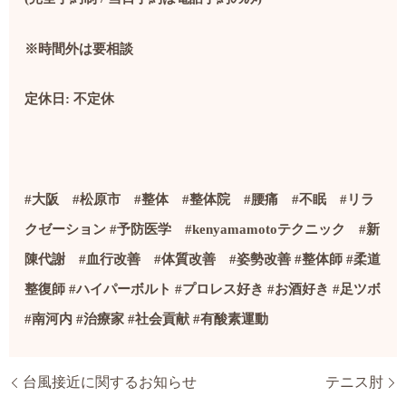
※時間外は要相談
定休日
:
不定休
#
大阪
#
松原市
#
整体
#
整体院
#
腰痛
#
不眠
#
リラ
クゼーション
#
予防医学
#kenyamamoto
テクニック
#
新
陳代謝
#
血行改善
#
体質改善
#
姿勢改善
#
整体師
#
柔道
整復師
#
ハイパーボルト
#
プロレス好き
#
お酒好き
#
足ツボ
#
南河内
#
治療家
#社会貢献
#
有酸素運動
台風接近に関するお知らせ
テニス肘