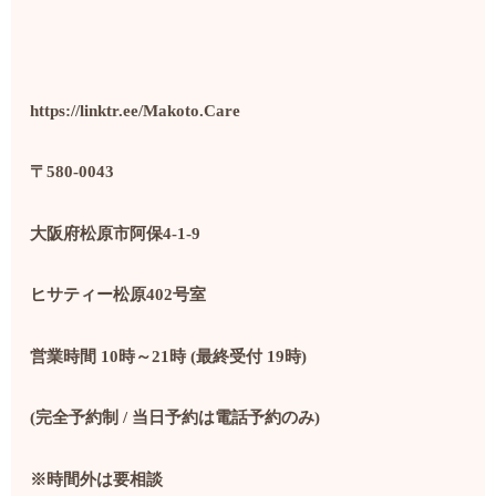
https://linktr.ee/Makoto.Care
〒
580-0043
大阪府松原市阿保
4-1-9
ヒサティー松原
402
号室
営業時間
10
時～
21
時
(
最終受付
19
時
)
(
完全予約制
/
当日予約は電話予約のみ
)
※時間外は要相談