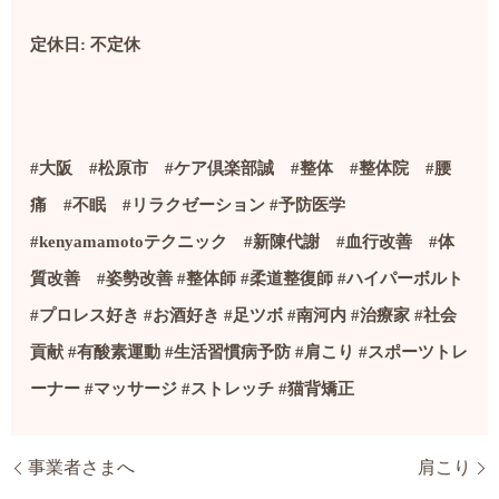
定休日
:
不定休
#
大阪
#
松原市
#
ケア倶楽部誠
#
整体
#
整体院
#
腰
痛
#
不眠
#
リラクゼーション
#
予防医学
#kenyamamoto
テクニック
#
新陳代謝
#
血行改善
#
体
質改善
#
姿勢改善
#
整体師
#
柔道整復師
#
ハイパーボルト
#
プロレス好き
#
お酒好き
#
足ツボ
#
南河内
#
治療家
#社会
貢献
#
有酸素運動
#
生活習慣病予防
#
肩こり
#
スポーツトレ
ーナー
#
マッサージ
#
ストレッチ
#
猫背矯正
事業者さまへ
肩こり