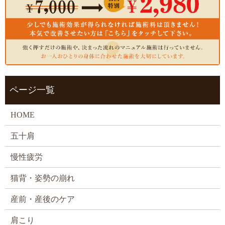
ページ一覧
HOME
五十肩
慢性疲労
猫背・姿勢の崩れ
産前・産後のケア
肩こり