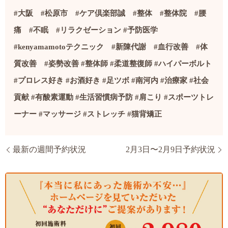
#
大阪
#
松原市
#
ケア倶楽部誠
#
整体
#
整体院
#
腰
痛
#
不眠
#
リラクゼーション
#
予防医学
#kenyamamoto
テクニック
#
新陳代謝
#
血行改善
#
体
質改善
#
姿勢改善
#
整体師
#
柔道整復師
#
ハイパーボルト
#
プロレス好き
#
お酒好き
#
足ツボ
#
南河内
#
治療家
#社会
貢献
#
有酸素運動
#
生活習慣病予防
#
肩こり
#
スポーツトレ
ーナー
#
マッサージ
#
ストレッチ
#
猫背矯正
最新の週間予約状況
2月3日〜2月9日予約状況