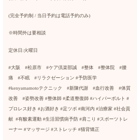
(完全予約制 / 当日予約は電話予約のみ)
※時間外は要相談
定休日:火曜日
#大阪 #松原市 #ケア倶楽部誠 #整体 #整体院 #腰
痛 #不眠 #リラクゼーション #予防医学
#kenyamamotoテクニック #新陳代謝 #血行改善 #体質
改善 #姿勢改善 #整体師 #柔道整復師 #ハイパーボルト #
プロレス好き #お酒好き #足ツボ #南河内 #治療家 #社会貢
献
#有酸素運動 #生活習慣病予防 #肩こり #スポーツトレ
ーナー #マッサージ #ストレッチ #猫背矯正