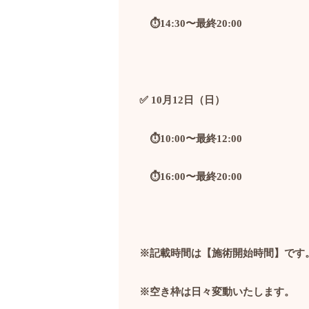
⏱️14:30
〜最終
20:00
✅ 10
月
12
日（日）
⏱️10:00
〜最終
12:00
⏱️16:00
〜最終
20:00
※記載時間は【施術開始時間】です
※空き枠は日々変動いたします。