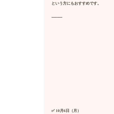
という方にもおすすめです。
⸻
✅ 10
月
6
日（月）