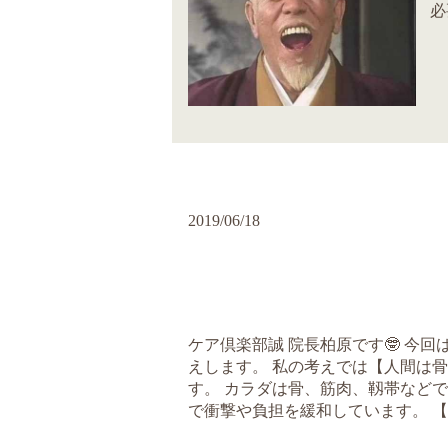
必
2019/06/18
ケア倶楽部誠 院長柏原です🤓 今
えします。 私の考えでは【人間は
す。 カラダは骨、筋肉、靱帯など
で衝撃や負担を緩和しています。 【骨