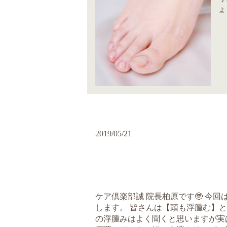
ょ
2019/05/21
ケア倶楽部誠 院長柏原です🤓 今
します。 皆さんは【頭も浮腫む】と
の浮腫みはよく聞くと思いますが実