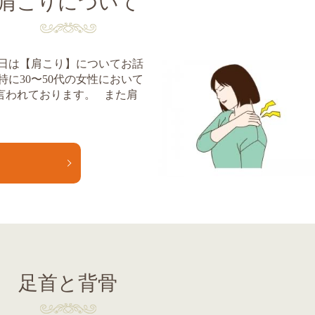
肩こりについて
本日は【肩こり】についてお話
特に30〜50代の女性において
言われております。 また肩
E
足首と背骨