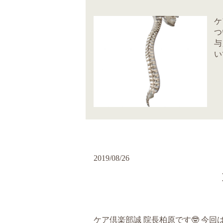
ケ
つ
与
い
2019/08/26
ケア倶楽部誠 院長柏原です🤓 今