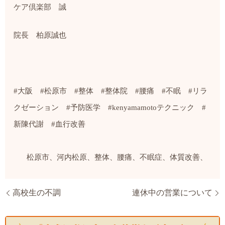
ケア倶楽部 誠
院長 柏原誠也
‪#
大阪
#
松原市
#
整体
#
整体院
#
腰痛
#
不眠
#
リラ
クゼーション
#
予防医学
#kenyamamoto
テクニック
#
新陳代謝
#
血行改善
‬
松原市、河内松原、整体、腰痛、不眠症、体質改善、
高校生の不調
連休中の営業について