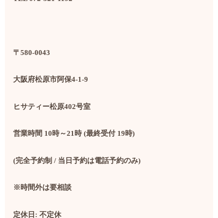
〒
580-0043
大阪府松原市阿保
4-1-9
ヒサティー松原
402
号室
営業時間
10
時～
21
時
(
最終受付
19
時
)
(
完全予約制
/
当日予約は電話予約のみ
)
※時間外は要相談
定休日
:
不定休