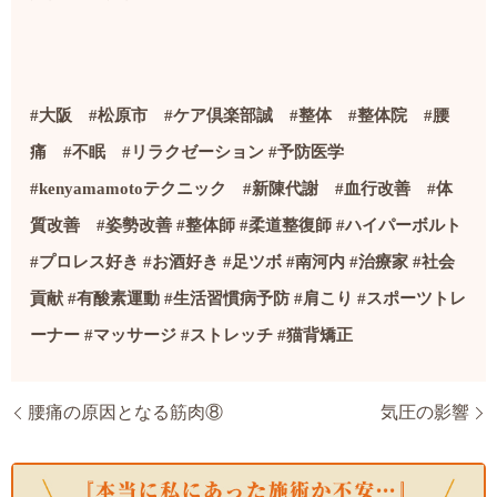
#
大阪
#
松原市
#
ケア倶楽部誠
#
整体
#
整体院
#
腰
痛
#
不眠
#
リラクゼーション
#
予防医学
#kenyamamoto
テクニック
#
新陳代謝
#
血行改善
#
体
質改善
#
姿勢改善
#
整体師
#
柔道整復師
#
ハイパーボルト
#
プロレス好き
#
お酒好き
#
足ツボ
#
南河内
#
治療家
#社会
貢献
#
有酸素運動
#
生活習慣病予防
#
肩こり
#
スポーツトレ
ーナー
#
マッサージ
#
ストレッチ
#
猫背矯正
腰痛の原因となる筋肉⑧
気圧の影響