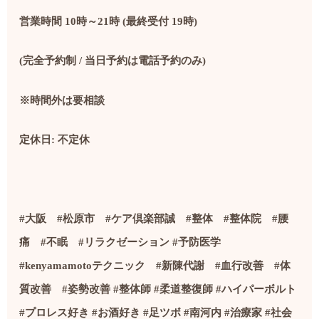
営業時間
10
時～
21
時
(
最終受付
19
時
)
(
完全予約制
/
当日予約は電話予約のみ
)
※時間外は要相談
定休日
:
不定休
#
大阪
#
松原市
#
ケア倶楽部誠
#
整体
#
整体院
#
腰
痛
#
不眠
#
リラクゼーション
#
予防医学
#kenyamamoto
テクニック
#
新陳代謝
#
血行改善
#
体
質改善
#
姿勢改善
#
整体師
#
柔道整復師
#
ハイパーボルト
#
プロレス好き
#
お酒好き
#
足ツボ
#
南河内
#
治療家
#社会