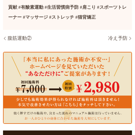
貢献
#
有酸素運動
#
生活習慣病予防
#
肩こり
#
スポーツトレ
ーナー
#
マッサージ
#
ストレッチ
#
猫背矯正
腹筋運動②
冷え予防