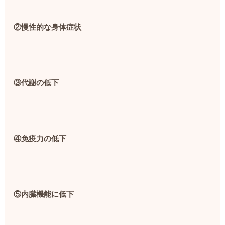
②慢性的な身体症状
③代謝の低下
④免疫力の低下
⑤内臓機能に低下