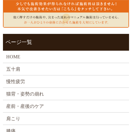
ページ一覧
HOME
五十肩
慢性疲労
猫背・姿勢の崩れ
産前・産後のケア
肩こり
膝痛