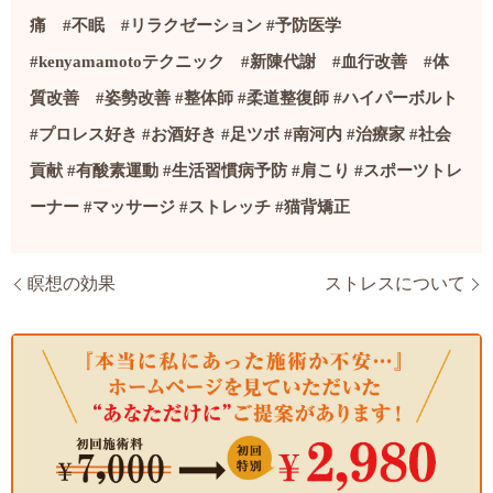
痛
#
不眠
#
リラクゼーション
#
予防医学
#kenyamamoto
テクニック
#
新陳代謝
#
血行改善
#
体
質改善
#
姿勢改善
#
整体師
#
柔道整復師
#
ハイパーボルト
#
プロレス好き
#
お酒好き
#
足ツボ
#
南河内
#
治療家
#社会
貢献
#
有酸素運動
#
生活習慣病予防
#
肩こり
#
スポーツトレ
ーナー
#
マッサージ
#
ストレッチ
#
猫背矯正
瞑想の効果
ストレスについて