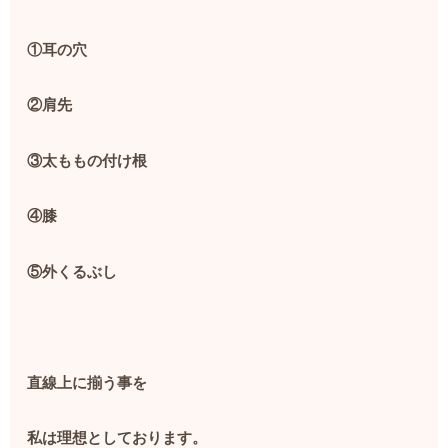
①耳の穴
②肩先
③太ももの付け根
④膝
⑤外くるぶし
直線上に揃う事を
私は理想としております。